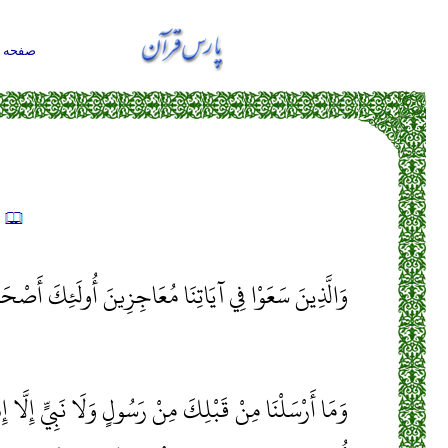
صفحه ا
ت
وَالَّذِينَ سَعَوْا فِي آيَاتِنَا مُعَاجِزِينَ أُولَئِكَ أَصْ
وَمَا أَرْسَلْنَا مِنْ قَبْلِكَ مِنْ رَسُولٍ وَلَا نَبِيٍّ إِلَّا إِ