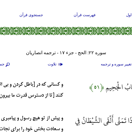
ول
فهرست قرآن
جستجوی قرآن
سوره ۲۲: الحج - جزء ۱۷ - ترجمه انصاریان
غيير سوره و ترجمه
تلاوت
جس
حَابُ الْجَحِيمِ
﴿۵۱﴾
و کسانی که در [باطل کردن و بی اثر
کنند [تا از دسترس قدرت ما بیرون رو
ذَا تَمَنَّى أَلْقَى الشَّيْطَانُ فِي
و پیش از تو هیچ رسول و پیامبری ر
و سعادت بخش خود را برای نجات م