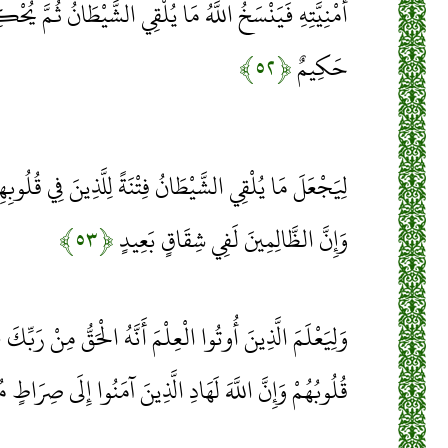
أُمْنِيَّتِهِ فَيَنْسَخُ اللَّهُ مَا يُلْقِي الشَّيْطَانُ ثُمَّ يُحْكِم
حَكِيمٌ
﴿۵۲﴾
لِيَجْعَلَ مَا يُلْقِي الشَّيْطَانُ فِتْنَةً لِلَّذِينَ فِي قُلُوبِ
وَإِنَّ الظَّالِمِينَ لَفِي شِقَاقٍ بَعِيدٍ
﴿۵۳﴾
وَلِيَعْلَمَ الَّذِينَ أُوتُوا الْعِلْمَ أَنَّهُ الْحَقُّ مِنْ رَبِّكَ 
قُلُوبُهُمْ وَإِنَّ اللَّهَ لَهَادِ الَّذِينَ آمَنُوا إِلَى صِرَاطٍ 