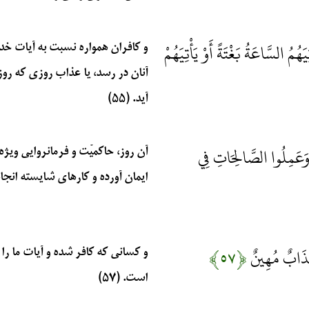
ُمُ السَّاعَةُ بَغْتَةً أَوْ يَأْتِيَهُمْ
و کافران همواره نسبت به آیات خدا
آنان در رسد، یا عذاب روزی که رو
آید. (۵۵)
ا وَعَمِلُوا الصَّالِحَاتِ فِي
آن روز، حاکمیّت و فرمانروایی وی
ایمان آورده و کارهای شایسته انجام 
 عَذَابٌ مُهِينٌ
﴿۵۷﴾
و کسانی که کافر شده و آیات ما را
است. (۵۷)