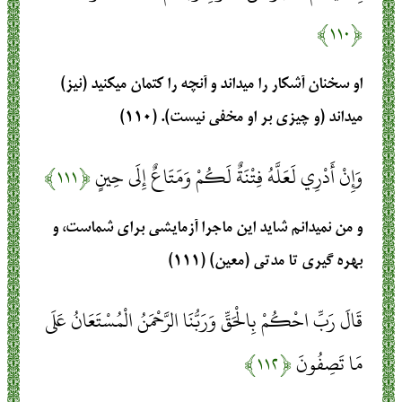
﴿۱۱۰﴾
او سخنان آشكار را مي‏داند و آنچه را كتمان مي‏كنيد (نيز)
مي‏داند (و چيزي بر او مخفي نيست). (۱۱۰)
وَإِنْ أَدْرِي لَعَلَّهُ فِتْنَةٌ لَكُمْ وَمَتَاعٌ إِلَى حِينٍ
﴿۱۱۱﴾
و من نمي‏دانم شايد اين ماجرا آزمايشي براي شماست، و
بهره گيري تا مدتي (معين) (۱۱۱)
قَالَ رَبِّ احْكُمْ بِالْحَقِّ وَرَبُّنَا الرَّحْمَنُ الْمُسْتَعَانُ عَلَى
مَا تَصِفُونَ
﴿۱۱۲﴾