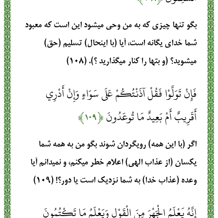
بگو تنها چيزي كه به من وحي مي‏شود اين است كه معبود
شما خداي يگانه است، آيا (با اينحال) تسليم (حق)
مي‏شويد؟ (و بتها را كنار مي‏گذاريد ؟). (۱۰۸)
فَإِنْ تَوَلَّوْا فَقُلْ آذَنْتُكُمْ عَلَى سَوَاءٍ وَإِنْ أَدْرِي
أَقَرِيبٌ أَمْ بَعِيدٌ مَا تُوعَدُونَ
﴿۱۰۹﴾
اگر (با اين همه) رويگردان شوند بگو من به همه شما
يكسان (از عذاب الهي) اعلام خطر مي‏كنم، و نمي‏دانم آيا
وعده (عذاب خدا) به شما نزديك است يا دور؟! (۱۰۹)
إِنَّهُ يَعْلَمُ الْجَهْرَ مِنَ الْقَوْلِ وَيَعْلَمُ مَا تَكْتُمُونَ