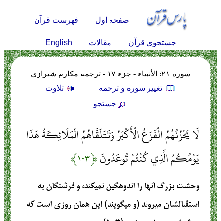
صفحه اول
فهرست قرآن
English
جستجوی قرآن
مقالات
سوره ۲۱: الأنبياء - جزء ۱۷ - ترجمه مکارم شیرازی
تغيير سوره و ترجمه
تلاوت
جستجو
لَا يَحْزُنُهُمُ الْفَزَعُ الْأَكْبَرُ وَتَتَلَقَّاهُمُ الْمَلَائِكَةُ هَذَا
يَوْمُكُمُ الَّذِي كُنْتُمْ تُوعَدُونَ
﴿۱۰۳﴾
وحشت بزرگ آنها را اندوهگين نمي‏كند، و فرشتگان به
استقبالشان ميروند (و مي‏گويند) اين همان روزي است كه