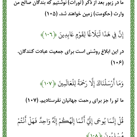
ما در زبور بعد از ذكر (تورات) نوشتيم كه بندگان صالح من
وارث (حكومت) زمين خواهند شد. (۱۰۵)
إِنَّ فِي هَذَا لَبَلَاغًا لِقَوْمٍ عَابِدِينَ
﴿۱۰۶﴾
در اين ابلاغ روشني است براي جمعيت عبادت كنندگان.
(۱۰۶)
وَمَا أَرْسَلْنَاكَ إِلَّا رَحْمَةً لِلْعَالَمِينَ
﴿۱۰۷﴾
ما تو را جز براي رحمت جهانيان نفرستاديم. (۱۰۷)
قُلْ إِنَّمَا يُوحَى إِلَيَّ أَنَّمَا إِلَهُكُمْ إِلَهٌ وَاحِدٌ فَهَلْ أَنْتُمْ
مُسْلِمُونَ
﴿۱۰۸﴾