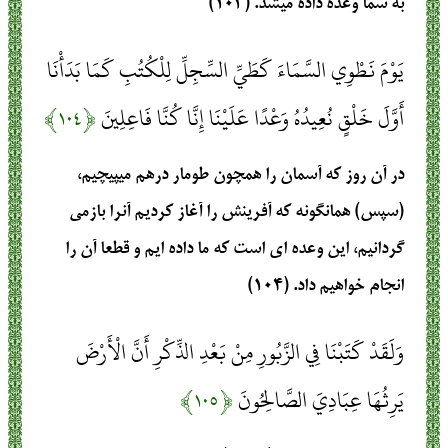
به شما وعده داده ميشد. (۱۰۳)
يَوْمَ نَطْوِي السَّمَاءَ كَطَيِّ السِّجِلِّ لِلْكُتُبِ كَمَا بَدَأْنَا
أَوَّلَ خَلْقٍ نُعِيدُهُ وَعْدًا عَلَيْنَا إِنَّا كُنَّا فَاعِلِينَ
﴿۱۰۴﴾
در آن روز كه آسمان را همچون طومار درهم مي‏پيچيم،
(سپس) همانگونه كه آفرينش را آغاز كرديم آنرا بازمي
گردانيم، اين وعده‏ اي است كه ما داده‏ ايم و قطعا آن را
انجام خواهيم داد. (۱۰۴)
وَلَقَدْ كَتَبْنَا فِي الزَّبُورِ مِنْ بَعْدِ الذِّكْرِ أَنَّ الْأَرْضَ
يَرِثُهَا عِبَادِيَ الصَّالِحُونَ
﴿۱۰۵﴾