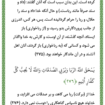
كرده است‏. اين بدان سبب است كه آنان گفتند: (داد و
ستد صرفاً مانند رباست‏.) و حال آنكه خدا داد و ستد را
حلال‏، و ربا را حرام گردانيده است‏. پس‏، هر كس‏، اندرزى
از جانب پروردگارش بدو رسيد، و (از رباخوارى‏) باز
ايستاد، آنچه گذشته‏، از آنِ اوست‏، و كارش به خدا واگذار
مى ‏شود، و كسانى كه (به رباخوارى‏) باز گردند، آنان اهل
آتشند و در آن ماندگار خواهند بود. (۲۷۵)
يَمْحَقُ اللَّهُ الرِّبَا وَيُرْبِي الصَّدَقَاتِ وَاللَّهُ لَا يُحِبُّ كُلَّ
كَفَّارٍ أَثِيمٍ
﴿۲۷۶﴾
خدا از (بركت‏) ربا مى ‏كاهد، و بر صدقات مى‏ افزايد، و
خداوند هيچ ناسپاس گناهكارى را دوست نمى دارد. (۲۷۶)