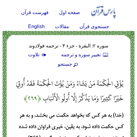
صفحه اول
فهرست قرآن
English
جستجوی قرآن
مقالات
سوره ۲: البقرة - جزء ۳ - ترجمه فولادوند
تغيير سوره و ترجمه
تلاوت
جستجو
يُؤْتِي الْحِكْمَةَ مَنْ يَشَاءُ وَمَنْ يُؤْتَ الْحِكْمَةَ فَقَدْ أُوتِيَ
خَيْرًا كَثِيرًا وَمَا يَذَّكَّرُ إِلَّا أُولُو الْأَلْبَابِ
﴿۲۶۹﴾
(خدا) به هر كس كه بخواهد حكمت مى ‏بخشد، و به هر
كس حكمت داده شود، به يقين‏، خيرى فراوان داده شده