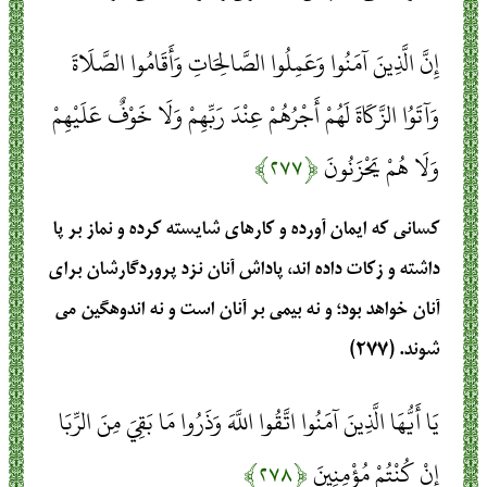
إِنَّ الَّذِينَ آمَنُوا وَعَمِلُوا الصَّالِحَاتِ وَأَقَامُوا الصَّلَاةَ
وَآتَوُا الزَّكَاةَ لَهُمْ أَجْرُهُمْ عِنْدَ رَبِّهِمْ وَلَا خَوْفٌ عَلَيْهِمْ
وَلَا هُمْ يَحْزَنُونَ
﴿۲۷۷﴾
كسانى كه ايمان آورده و كارهاى شايسته كرده و نماز بر پا
داشته و زكات داده‏ اند، پاداش آنان نزد پروردگارشان براى
آنان خواهد بود؛ و نه بيمى بر آنان است و نه اندوهگين مى
‏شوند. (۲۷۷)
يَا أَيُّهَا الَّذِينَ آمَنُوا اتَّقُوا اللَّهَ وَذَرُوا مَا بَقِيَ مِنَ الرِّبَا
إِنْ كُنْتُمْ مُؤْمِنِينَ
﴿۲۷۸﴾