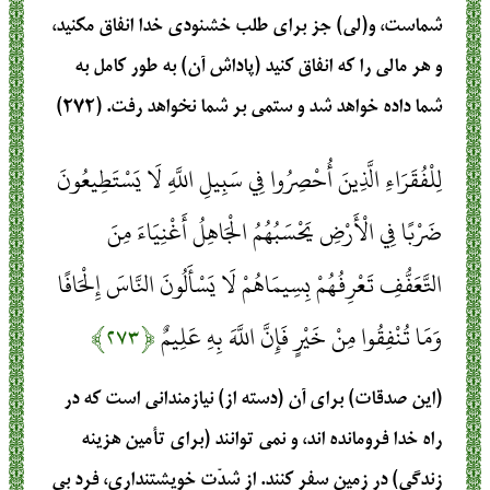
شماست‏، و(لى‏) جز براى طلب خشنودى خدا انفاق مكنيد،
و هر مالى را كه انفاق كنيد (پاداش آن‏) به طور كامل به
شما داده خواهد شد و ستمى بر شما نخواهد رفت‏. (۲۷۲)
لِلْفُقَرَاءِ الَّذِينَ أُحْصِرُوا فِي سَبِيلِ اللَّهِ لَا يَسْتَطِيعُونَ
ضَرْبًا فِي الْأَرْضِ يَحْسَبُهُمُ الْجَاهِلُ أَغْنِيَاءَ مِنَ
التَّعَفُّفِ تَعْرِفُهُمْ بِسِيمَاهُمْ لَا يَسْأَلُونَ النَّاسَ إِلْحَافًا
وَمَا تُنْفِقُوا مِنْ خَيْرٍ فَإِنَّ اللَّهَ بِهِ عَلِيمٌ
﴿۲۷۳﴾
(اين صدقات‏) براى آن (دسته از) نيازمندانى است كه در
راه خدا فرومانده‏ اند، و نمى‏ توانند (براى تأمين هزينه
زندگى‏) در زمين سفر كنند. از شدّت خويشتن‏دارى‏، فرد بى‏