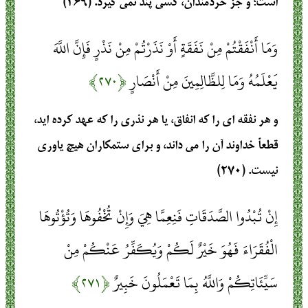
است‏؛ و جز خردمندان‏، كسى پند نمى‏ گيرد. (۲۶۹)
وَمَا أَنْفَقْتُمْ مِنْ نَفَقَةٍ أَوْ نَذَرْتُمْ مِنْ نَذْرٍ فَإِنَّ اللَّهَ
يَعْلَمُهُ وَمَا لِلظَّالِمِينَ مِنْ أَنْصَارٍ
﴿۲۷۰﴾
و هر نفقه‏ اى را كه انفاق‏، يا هر نذرى را كه عهد كرده‏ ايد،
قطعاً خداوند آن را مى‏ داند، و براى ستمكاران هيچ ياورى
نيست‏. (۲۷۰)
إِنْ تُبْدُوا الصَّدَقَاتِ فَنِعِمَّا هِيَ وَإِنْ تُخْفُوهَا وَتُؤْتُوهَا
الْفُقَرَاءَ فَهُوَ خَيْرٌ لَكُمْ وَيُكَفِّرُ عَنْكُمْ مِنْ
سَيِّئَاتِكُمْ وَاللَّهُ بِمَا تَعْمَلُونَ خَبِيرٌ
﴿۲۷۱﴾