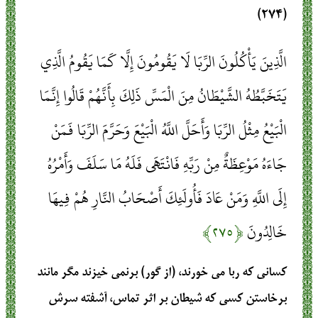
(۲۷۴)
الَّذِينَ يَأْكُلُونَ الرِّبَا لَا يَقُومُونَ إِلَّا كَمَا يَقُومُ الَّذِي
يَتَخَبَّطُهُ الشَّيْطَانُ مِنَ الْمَسِّ ذَلِكَ بِأَنَّهُمْ قَالُوا إِنَّمَا
الْبَيْعُ مِثْلُ الرِّبَا وَأَحَلَّ اللَّهُ الْبَيْعَ وَحَرَّمَ الرِّبَا فَمَنْ
جَاءَهُ مَوْعِظَةٌ مِنْ رَبِّهِ فَانْتَهَى فَلَهُ مَا سَلَفَ وَأَمْرُهُ
إِلَى اللَّهِ وَمَنْ عَادَ فَأُولَئِكَ أَصْحَابُ النَّارِ هُمْ فِيهَا
خَالِدُونَ
﴿۲۷۵﴾
كسانى كه ربا مى ‏خورند، (از گور) برنمى ‏خيزند مگر مانند
برخاستن كسى كه شيطان بر اثر تماس‏، آشفته ‏سرش