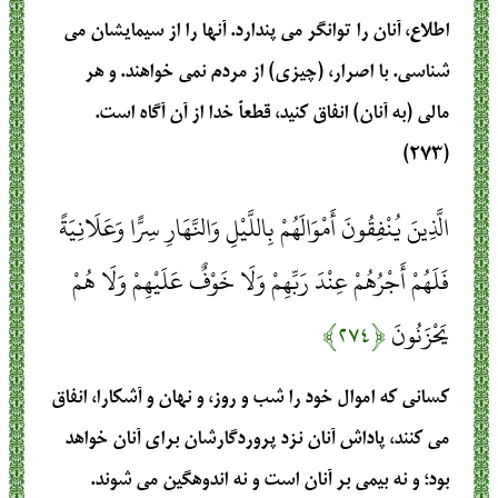
اطلاع‏، آنان را توانگر مى ‏پندارد. آنها را از سيمايشان مى
‏شناسى‏. با اصرار، (چيزى‏) از مردم نمى‏ خواهند. و هر
مالى (به آنان‏) انفاق كنيد، قطعاً خدا از آن آگاه است‏.
(۲۷۳)
الَّذِينَ يُنْفِقُونَ أَمْوَالَهُمْ بِاللَّيْلِ وَالنَّهَارِ سِرًّا وَعَلَانِيَةً
فَلَهُمْ أَجْرُهُمْ عِنْدَ رَبِّهِمْ وَلَا خَوْفٌ عَلَيْهِمْ وَلَا هُمْ
يَحْزَنُونَ
﴿۲۷۴﴾
كسانى كه اموال خود را شب و روز، و نهان و آشكارا، انفاق
مى كنند، پاداش آنان نزد پروردگارشان براى آنان خواهد
بود؛ و نه بيمى بر آنان است و نه اندوهگين مى ‏شوند.