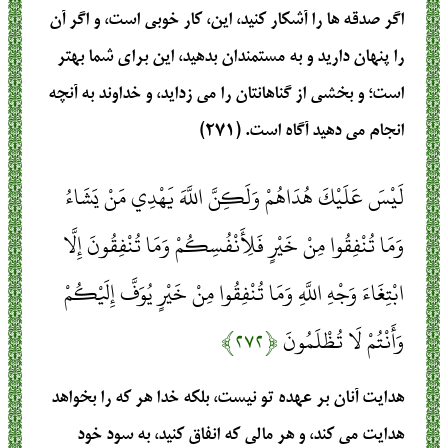
اگر صدقه ‏ها را آشكار كنيد، اين‏، كار خوبى است‏، و اگر آن
را پنهان داريد و به مستمندان بدهيد، اين براى شما بهتر
است‏؛ و بخشى از گناهانتان را مى‏ زدايد، و خداوند به آنچه
انجام مى‏ دهيد آگاه است‏. (۲۷۱)
لَيْسَ عَلَيْكَ هُدَاهُمْ وَلَكِنَّ اللَّهَ يَهْدِي مَنْ يَشَاءُ
وَمَا تُنْفِقُوا مِنْ خَيْرٍ فَلِأَنْفُسِكُمْ وَمَا تُنْفِقُونَ إِلَّا
ابْتِغَاءَ وَجْهِ اللَّهِ وَمَا تُنْفِقُوا مِنْ خَيْرٍ يُوَفَّ إِلَيْكُمْ
وَأَنْتُمْ لَا تُظْلَمُونَ
﴿۲۷۲﴾
هدايت آنان بر عهده تو نيست‏، بلكه خدا هر كه را بخواهد
هدايت مى ‏كند، و هر مالى كه انفاق كنيد، به سود خود