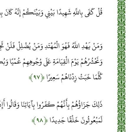
قُلْ كَفَى بِاللَّهِ شَهِيدًا بَيْنِي وَبَيْنَكُمْ إِنَّهُ كَانَ بِ
وَمَنْ يَهْدِ اللَّهُ فَهُوَ الْمُهْتَدِ وَمَنْ يُضْلِلْ فَلَنْ تَجِد
وَنَحْشُرُهُمْ يَوْمَ الْقِيَامَةِ عَلَى وُجُوهِهِمْ عُمْيًا وَبُ
كُلَّمَا خَبَتْ زِدْنَاهُمْ سَعِيرًا
﴿۹۷﴾
ذَلِكَ جَزَاؤُهُمْ بِأَنَّهُمْ كَفَرُوا بِآيَاتِنَا وَقَالُوا أَإِذَا 
لَمَبْعُوثُونَ خَلْقًا جَدِيدًا
﴿۹۸﴾