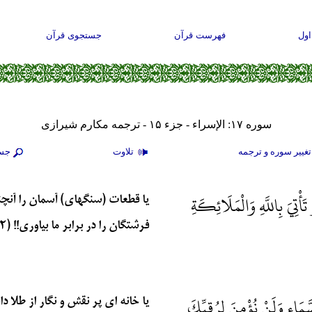
ول
فهرست قرآن
جستجوی قرآن
سوره ۱۷: الإسراء - جزء ۱۵ - ترجمه مکارم شیرازی
غيير سوره و ترجمه
تلاوت
جس
ْتِيَ بِاللَّهِ وَالْمَلَائِكَةِ
يا قطعات (سنگهاي) آسمان را آنچنان
فرشتگان را در برابر ما بياوري!! (۹۲)
اءِ وَلَنْ نُؤْمِنَ لِرُقِيِّكَ
يا خانه‏ اي پر نقش و نگار از طلا 