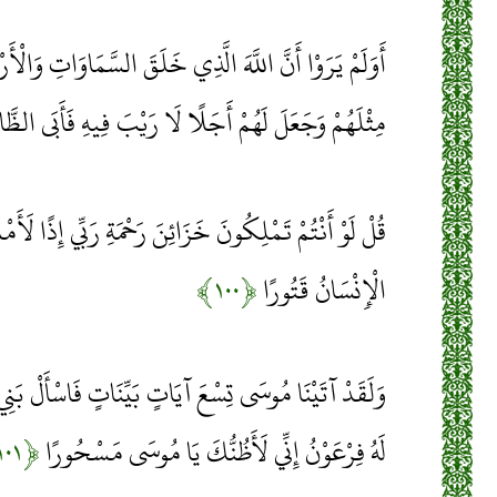
أَوَلَمْ يَرَوْا أَنَّ اللَّهَ الَّذِي خَلَقَ السَّمَاوَاتِ وَالْأَ
مِثْلَهُمْ وَجَعَلَ لَهُمْ أَجَلًا لَا رَيْبَ فِيهِ فَأَبَى الظَّا
قُلْ لَوْ أَنْتُمْ تَمْلِكُونَ خَزَائِنَ رَحْمَةِ رَبِّي إِذًا لَأَ
الْإِنْسَانُ قَتُورًا
﴿۱۰۰﴾
وَلَقَدْ آتَيْنَا مُوسَى تِسْعَ آيَاتٍ بَيِّنَاتٍ فَاسْأَلْ بَنِي
لَهُ فِرْعَوْنُ إِنِّي لَأَظُنُّكَ يَا مُوسَى مَسْحُورًا
﴿۱۰۱﴾