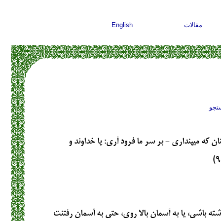
مقالات
English
تجو
 كه مي‏پنداري - بر سر ما فرود آري: يا خداوند و
داشته باشي، يا به آسمان بالا روي، حتي به آسمان رفتنت