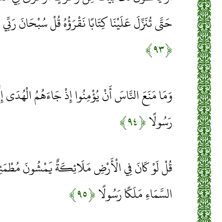
حَتَّى تُنَزِّلَ عَلَيْنَا كِتَابًا نَقْرَؤُهُ قُلْ سُبْحَانَ رَبِّي
﴿۹۳﴾
وَمَا مَنَعَ النَّاسَ أَنْ يُؤْمِنُوا إِذْ جَاءَهُمُ الْهُدَى إِلَّ
رَسُولًا
﴿۹۴﴾
قُلْ لَوْ كَانَ فِي الْأَرْضِ مَلَائِكَةٌ يَمْشُونَ مُطْمَئِنِّين
السَّمَاءِ مَلَكًا رَسُولًا
﴿۹۵﴾