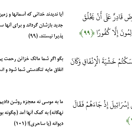
رْضَ قَادِرٌ عَلَى أَنْ يَخْلُقَ
آيا نديدند خدائي كه آسمانها و زمين
جديد بازشان گرداند و براي آنها سر
لِمُونَ إِلَّا كُفُورًا
﴿۹۹﴾
پذيرا نيستند. (۹۹)
مْسَكْتُمْ خَشْيَةَ الْإِنْفَاقِ وَكَانَ
بگو اگر شما مالك خزائن رحمت پرو
انفاق مايه تنگدستي شما شود و انسا
 إِسْرَائِيلَ إِذْ جَاءَهُمْ فَقَالَ
ما به موسي نه معجزه روشن داديم،
نهگانه) به كمك آنها آمد (چگونه ب
ديوانه (يا ساحري)! (۱۰۱)