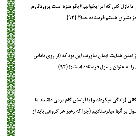
ر ما نازل كني كه آنرا بخوانيم!! بگو منزه است پروردگارم
 بشري هستم فرستاده خدا؟! (۹۳)
آمدن هدايت ايمان بياورند، اين بود كه (از روي ناداني
را به عنوان رسول فرستاده است؟! (۹۴)
ني (زندگي مي‏كردند و) با آرامش گام برمي داشتند ما
ول بر آنها مي‏فرستاديم (چرا كه رهبر هر گروهي بايد از