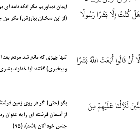
ايمان نمي‏آوريم مگر آنكه نامه‏ اي ب
 هَلْ كُنْتُ إِلَّا بَشَرًا رَسُولًا
(از اين سخنان بيارزش) مگر من جز
ا أَنْ قَالُوا أَبَعَثَ اللَّهُ بَشَرًا
تنها چيزي كه مانع شد مردم بعد از 
و بيخبري) گفتند: آيا خداوند بشري 
َ لَنَزَّلْنَا عَلَيْهِمْ مِنَ
بگو (حتي) اگر در روي زمين فرشتگا
از آسمان فرشته‏ اي را به عنوان رس
جنس خود آنان باشد). (۹۵)