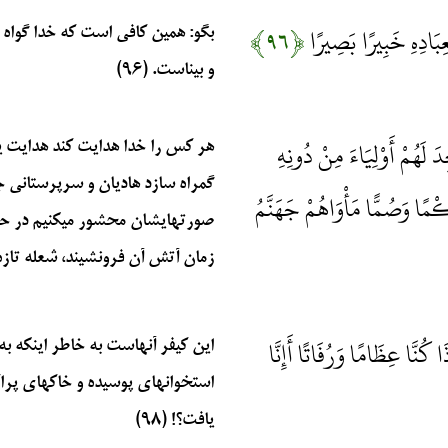
عِبَادِهِ خَبِيرًا بَصِيرًا
﴿۹۶﴾
بگو: همين كافي است كه خدا گواه 
و بيناست. (۹۶)
َ لَهُمْ أَوْلِيَاءَ مِنْ دُونِهِ
هر كس را خدا هدايت كند هدايت يا
گمراه سازد هاديان و سرپرستاني جز
كْمًا وَصُمًّا مَأْوَاهُمْ جَهَنَّمُ
صورتهايشان محشور ميكنيم در حالي
زمان آتش آن فرونشيند، شعله تازه‏ اي 
كُنَّا عِظَامًا وَرُفَاتًا أَإِنَّا
اين كيفر آنهاست به خاطر اينكه به آ
استخوانهاي پوسيده و خاكهاي پراكن
يافت؟! (۹۸)