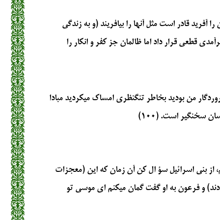
 را آفريد قادر است مثل آنها را بيافريند (و به زندگي
آمدي قطعي قرار داد اما ظالمان جز كفر و انكار را
ردگار من بوديد بخاطر تنگنظري امساك مي‏كرديد مبادا
ن سخنگير است. (۱۰۰)
 از بني اسرائيل سؤ ال كن آن زمان كه اين (معجزات
ودند) و فرعون به او گفت گمان مي‏كنم اي موسي تو