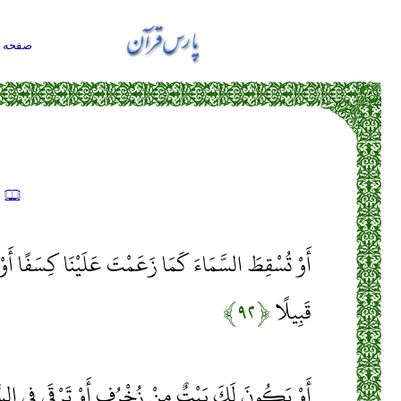
صفحه ا
ت
أَوْ تُسْقِطَ السَّمَاءَ كَمَا زَعَمْتَ عَلَيْنَا كِسَفًا أَوْ تَأ
قَبِيلًا
﴿۹۲﴾
أَوْ يَكُونَ لَكَ بَيْتٌ مِنْ زُخْرُفٍ أَوْ تَرْقَى فِي السَّمَ