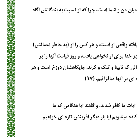
ميان من و شما است، چرا كه او نسبت به بندگانش آگاه
فته واقعي او است، و هر كس را او (به خاطر اعمالش)
 خدا براي او نخواهي يافت، و روز قيامت آنها را بر
 كه نابينا و گنگ و كرند، جايگاهشان دوزخ است و هر
بر آنها مي‏افزائيم. (۹۷)
يات ما كافر شدند، و گفتند آيا هنگامي كه ما
ده ميشويم آيا بار ديگر آفرينش تازه‏ اي خواهيم