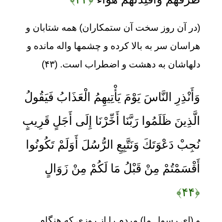
(در آن روز سخت آن ستمکاران) همه شتابان و
هراسان سر به بالا کرده و چشمها واله مانده و
دلهاشان به دهشت و اضطراب است. (۴۳)
وَأَنْذِرِ النَّاسَ يَوْمَ يَأْتِيهِمُ الْعَذَابُ فَيَقُولُ
الَّذِينَ ظَلَمُوا رَبَّنَا أَخِّرْنَا إِلَى أَجَلٍ قَرِيبٍ
نُجِبْ دَعْوَتَكَ وَنَتَّبِعِ الرُّسُلَ أَوَلَمْ تَكُونُوا
أَقْسَمْتُمْ مِنْ قَبْلُ مَا لَكُمْ مِنْ زَوَالٍ
﴿۴۴﴾
و (ای رسول ما) مردم را از روزی که هنگام