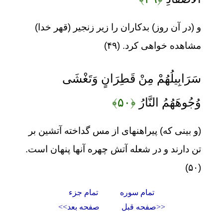
و (در آن روز) بدکاران را زیر زنجیر (قهر خدا)
مشاهده خواهی کرد. (۴۹)
سَرَابِيلُهُمْ مِنْ قَطِرَانٍ وَتَغْشَى
وُجُوهَهُمُ النَّارُ
﴿۵۰﴾
(و بینی که) پیراهنهای از مس گداخته آتشین بر
تن دارند و در شعله آتش چهره آنها پنهان است.
(۵۰)
تمام سوره
تمام جزء
<<صفحه قبل
صفحه بعد>>