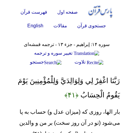
صفحه اول
فهرست قرآن
English
جستجوی قرآن
مقالات
سوره ۱۴: إبراهيم - جزء ۱۳ - ترجمه قمشه‌ای
تغيير سوره و ترجمه
تلاوت
جستجو
رَبَّنَا اغْفِرْ لِي وَلِوَالِدَيَّ وَلِلْمُؤْمِنِينَ يَوْمَ
يَقُومُ الْحِسَابُ
﴿۴۱﴾
بار الها، روزی که (میزان عدل و) حساب به پا
می‌شود (تو در آن روز سخت) بر من و والدین