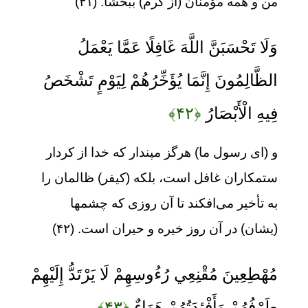
من و همه مؤمنان (از کرم) ببخشا. (۴۱)
وَلَا تَحْسَبَنَّ اللَّهَ غَافِلًا عَمَّا يَعْمَلُ
الظَّالِمُونَ إِنَّمَا يُؤَخِّرُهُمْ لِيَوْمٍ تَشْخَصُ
فِيهِ الْأَبْصَارُ
﴿۴۲﴾
و (ای رسول ما) هرگز مپندار که خدا از کردار
ستمکاران غافل است، بلکه (کیفر) ظالمان را
به تأخیر می‌افکند تا آن روزی که چشمها
(یشان) در آن روز خیره و حیران است. (۴۲)
مُهْطِعِينَ مُقْنِعِي رُءُوسِهِمْ لَا يَرْتَدُّ إِلَيْهِمْ
طَرْفُهُمْ وَأَفْئِدَتُهُمْ هَوَاءٌ
﴿۴۳﴾