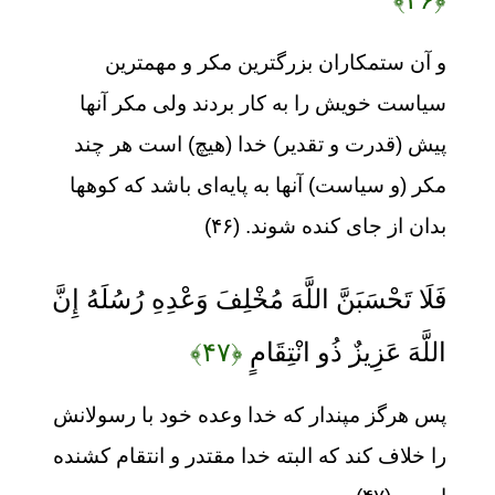
و آن ستمکاران بزرگترین مکر و مهمترین
سیاست خویش را به کار بردند ولی مکر آنها
پیش (قدرت و تقدیر) خدا (هیچ) است هر چند
مکر (و سیاست) آنها به پایه‌ای باشد که کوهها
بدان از جای کنده شوند. (۴۶)
فَلَا تَحْسَبَنَّ اللَّهَ مُخْلِفَ وَعْدِهِ رُسُلَهُ إِنَّ
اللَّهَ عَزِيزٌ ذُو انْتِقَامٍ
﴿۴۷﴾
پس هرگز مپندار که خدا وعده خود با رسولانش
را خلاف کند که البته خدا مقتدر و انتقام کشنده