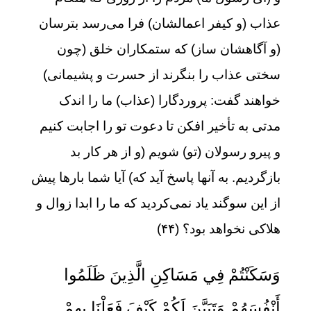
عذاب (و کیفر اعمالشان) فرا می‌رسد بترسان
(و آگاهشان ساز) که ستمکاران خلق (چون
سختی عذاب را بنگرند از حسرت و پشیمانی)
خواهند گفت: پروردگارا (عذاب) ما را اندک
مدتی به تأخیر افکن تا دعوت تو را اجابت کنیم
و پیرو رسولان (تو) شویم (و از هر کار بد
بازگردیم. به آنها پاسخ آید که) آیا شما بارها پیش
از این سوگند یاد نمی‌کردید که ما را ابدا زوال و
هلاکی نخواهد بود؟ (۴۴)
وَسَكَنْتُمْ فِي مَسَاكِنِ الَّذِينَ ظَلَمُوا
أَنْفُسَهُمْ وَتَبَيَّنَ لَكُمْ كَيْفَ فَعَلْنَا بِهِمْ