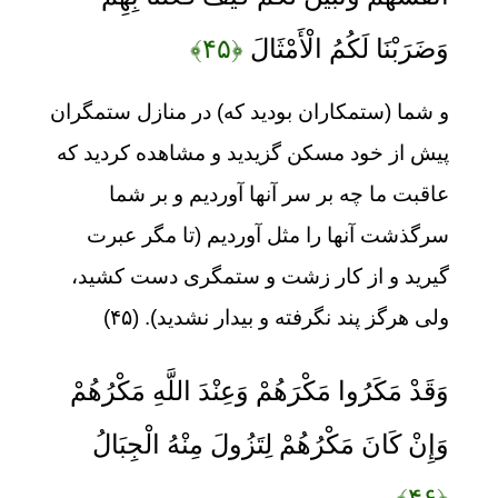
وَضَرَبْنَا لَكُمُ الْأَمْثَالَ
﴿۴۵﴾
و شما (ستمکاران بودید که) در منازل ستمگران
پیش از خود مسکن گزیدید و مشاهده کردید که
عاقبت ما چه بر سر آنها آوردیم و بر شما
سرگذشت آنها را مثل آوردیم (تا مگر عبرت
گیرید و از کار زشت و ستمگری دست کشید،
ولی هرگز پند نگرفته و بیدار نشدید). (۴۵)
وَقَدْ مَكَرُوا مَكْرَهُمْ وَعِنْدَ اللَّهِ مَكْرُهُمْ
وَإِنْ كَانَ مَكْرُهُمْ لِتَزُولَ مِنْهُ الْجِبَالُ
﴿۴۶﴾