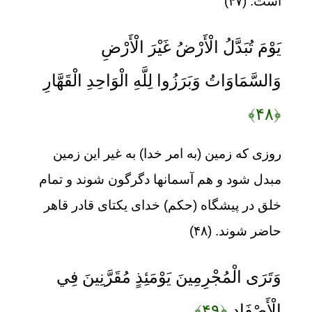
است. (۴۷)
يَوْمَ تُبَدَّلُ الْأَرْضُ غَيْرَ الْأَرْضِ
وَالسَّمَاوَاتُ وَبَرَزُوا لِلَّهِ الْوَاحِدِ الْقَهَّارِ
﴿۴۸﴾
روزی که زمین (به امر خدا) به غیر این زمین
مبدل شود و هم آسمانها دگرگون شوند و تمام
خلق در پیشگاه (حکم) خدای یکتای قادر قاهر
حاضر شوند. (۴۸)
وَتَرَى الْمُجْرِمِينَ يَوْمَئِذٍ مُقَرَّنِينَ فِي
الْأَصْفَادِ
﴿۴۹﴾