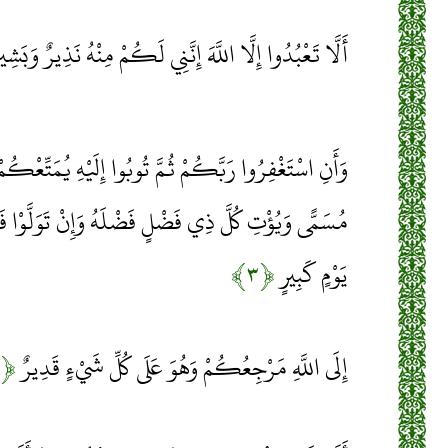
أَلَّا تَعْبُدُوا إِلَّا اللَّهَ إِنَّنِي لَكُمْ مِنْهُ نَذِيرٌ وَبَشِي
وَأَنِ اسْتَغْفِرُوا رَبَّكُمْ ثُمَّ تُوبُوا إِلَيْهِ يُمَتِّعْكُم
مُسَمًّى وَيُؤْتِ كُلَّ ذِي فَضْلٍ فَضْلَهُ وَإِنْ تَوَلَّوْا
يَوْمٍ كَبِيرٍ
﴿۳﴾
إِلَى اللَّهِ مَرْجِعُكُمْ وَهُوَ عَلَى كُلِّ شَيْءٍ قَدِيرٌ
﴿۴﴾