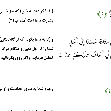
رٌ
﴿۲﴾
(تا تذکر دهد به خلق) که جز خدای 
بشارت شما امت آمده‌ام. (۲)
ْ مَتَاعًا حَسَنًا إِلَى أَجَلٍ
و (تا به شما بگویم که از گناهانتان) 
شما را تا اجل معین و هنگام مرگ
 فَإِنِّي أَخَافُ عَلَيْكُمْ عَذَابَ
تفضل فرماید، و اگر روی بگردانید 
رجوع شما به سوی خداست و او بر ه