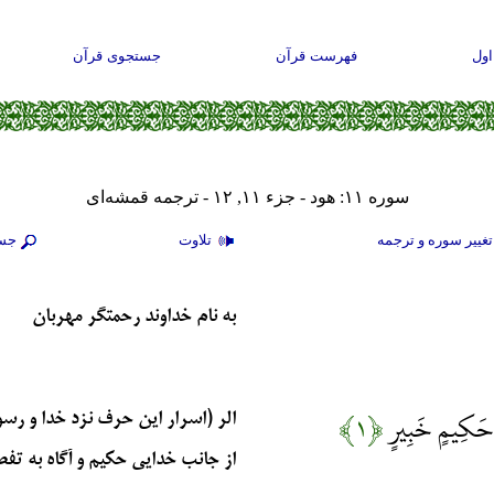
ول
فهرست قرآن
جستجوی قرآن
سوره ۱۱: هود - جزء ۱۱, ۱۲ - ترجمه قمشه‌ای
غيير سوره و ترجمه
تلاوت
جس
به نام خداوند رحمتگر مهربان
 حَكِيمٍ خَبِيرٍ
﴿۱﴾
الر (اسرار این حرف نزد خدا و رس
از جانب خدایی حکیم و آگاه به تفص