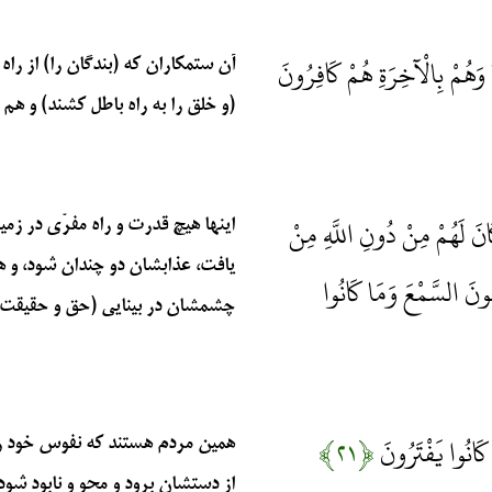
وَهُمْ بِالْآخِرَةِ هُمْ كَافِرُونَ
آن ستمکاران که (بندگان را) از راه 
(و خلق را به راه باطل کشند) و هم آنه
َ لَهُمْ مِنْ دُونِ اللَّهِ مِنْ
اینها هیچ قدرت و راه مفرّی در زمی
یافت، عذابشان دو چندان شود، و
ونَ السَّمْعَ وَمَا كَانُوا
چشمشان در بینایی (حق و حقیقت) به آ
كَانُوا يَفْتَرُونَ
﴿۲۱﴾
همین مردم هستند که نفوس خود را
از دستشان برود و محو و نابود شود. (۱