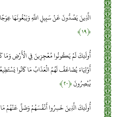
الَّذِينَ يَصُدُّونَ عَنْ سَبِيلِ اللَّهِ وَيَبْغُونَهَا عِوَجًا 
﴿۱۹﴾
أُولَئِكَ لَمْ يَكُونُوا مُعْجِزِينَ فِي الْأَرْضِ وَمَا كَان
أَوْلِيَاءَ يُضَاعَفُ لَهُمُ الْعَذَابُ مَا كَانُوا يَسْتَطِيعُ
يُبْصِرُونَ
﴿۲۰﴾
أُولَئِكَ الَّذِينَ خَسِرُوا أَنْفُسَهُمْ وَضَلَّ عَنْهُمْ مَا 