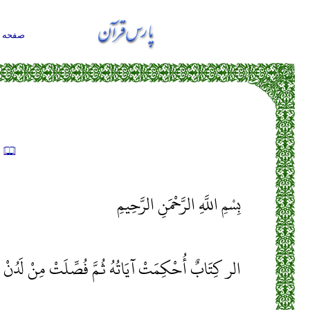
صفحه ا
ت
بِسْمِ اللَّهِ الرَّحْمَنِ الرَّحِيمِ
الر كِتَابٌ أُحْكِمَتْ آيَاتُهُ ثُمَّ فُصِّلَتْ مِنْ لَدُنْ