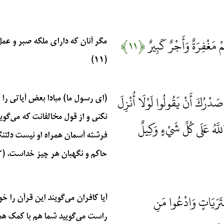
ْ مَغْفِرَةٌ وَأَجْرٌ كَبِيرٌ
﴿۱۱﴾
مگر آنان که دارای ملکه صبر و ع
(۱۱)
دْرُكَ أَنْ يَقُولُوا لَوْلَا أُنْزِلَ
(ای رسول ما) مبادا بعض آیاتی را 
نکنی و از قول مخالفانت که می‌گوین
للَّهُ عَلَى كُلِّ شَيْءٍ وَكِيلٌ
فرشته آسمان همراه او نیست دلتن
حاکم و نگهبان هر چیز خداست. (۱۲)
ُفْتَرَيَاتٍ وَادْعُوا مَنِ
آیا کافران می‌گویند این قرآن را خو
راست می‌گویید شما هم با کمک هم