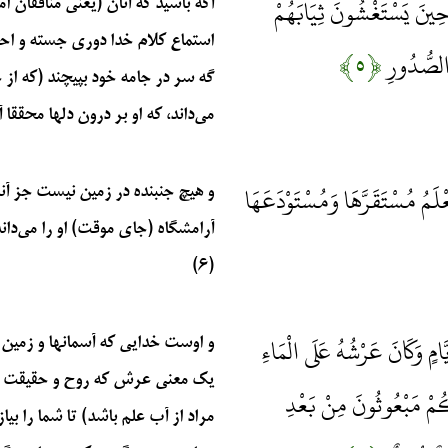
 حِينَ يَسْتَغْشُونَ ثِيَابَهُمْ
آگه باشید که آنان (یعنی منافقان ا
استماع کلام خدا دوری جسته و احترا
ِ الصُّدُورِ
﴿۵﴾
گه سر در جامه خود بپیچند (که از 
می‌داند، که او بر درون دلها محققا آگ
عْلَمُ مُسْتَقَرَّهَا وَمُسْتَوْدَعَهَا
و هیچ جنبنده در زمین نیست جز آن
آرامشگاه (جای موقت) او را می‌دان
(۶)
مٍ وَكَانَ عَرْشُهُ عَلَى الْمَاءِ
و اوست خدایی که آسمانها و زمین 
یک معنی عرش که روح و حقیقت انس
كُمْ مَبْعُوثُونَ مِنْ بَعْدِ
مراد از آب علم باشد) تا شما را بی