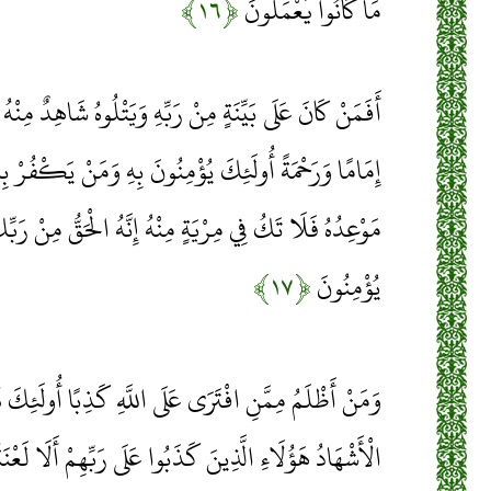
مَا كَانُوا يَعْمَلُونَ
﴿۱۶﴾
أَفَمَنْ كَانَ عَلَى بَيِّنَةٍ مِنْ رَبِّهِ وَيَتْلُوهُ شَاهِدٌ مِن
إِمَامًا وَرَحْمَةً أُولَئِكَ يُؤْمِنُونَ بِهِ وَمَنْ يَكْفُرْ بِه
مَوْعِدُهُ فَلَا تَكُ فِي مِرْيَةٍ مِنْهُ إِنَّهُ الْحَقُّ مِنْ رَب
يُؤْمِنُونَ
﴿۱۷﴾
وَمَنْ أَظْلَمُ مِمَّنِ افْتَرَى عَلَى اللَّهِ كَذِبًا أُولَئِكَ 
الْأَشْهَادُ هَؤُلَاءِ الَّذِينَ كَذَبُوا عَلَى رَبِّهِمْ أَلَا لَعْنَ