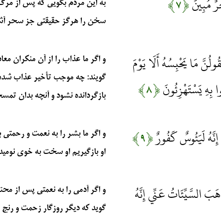
ْرٌ مُبِينٌ
﴿۷﴾
به این مردم بگویی که پس از مرگ 
سخن را هرگز حقیقتی جز سحر آشکا
قُولُنَّ مَا يَحْبِسُهُ أَلَا يَوْمَ
و اگر ما عذاب را از آن منکران معا
گویند: چه موجب تأخیر عذاب شده؟
ا بِهِ يَسْتَهْزِئُونَ
﴿۸﴾
بازگردانده نشود و آنچه بدان تمسخر
ُ إِنَّهُ لَيَئُوسٌ كَفُورٌ
﴿۹﴾
و اگر ما بشر را به نعمت و رحمتی 
او بازگیریم او سخت به خوی نومیدی 
ذَهَبَ السَّيِّئَاتُ عَنِّي إِنَّهُ
و اگر آدمی را به نعمتی پس از محن
گوید که دیگر روزگار زحمت و رنج م