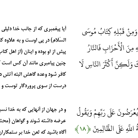
ْهُ وَمِنْ قَبْلِهِ كِتَابُ مُوسَى
آیا پیغمبری که از جانب خدا دلیلی 
السّلام) در پی اوست و به علاوه 
ِ مِنَ الْأَحْزَابِ فَالنَّارُ
پیش از او بوده و اینان (از اهل کتا
ِّكَ وَلَكِنَّ أَكْثَرَ النَّاسِ لَا
چنین پیامبری مانند آن کس است که 
کافر شود وعده گاهش البته آتش 
درست از سوی پروردگار توست و لیکن 
يُعْرَضُونَ عَلَى رَبِّهِمْ وَيَقُولُ
و در جهان از آنهایی که به خدا ن
عرضه داشته شوند و گواهان (محشر)
ةُ اللَّهِ عَلَى الظَّالِمِينَ
﴿۱۸﴾
آگاه باشید که لعن خدا بر ستمکاران 