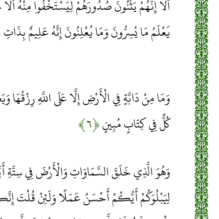
أَلَا إِنَّهُمْ يَثْنُونَ صُدُورَهُمْ لِيَسْتَخْفُوا مِنْهُ أَلَا
يَعْلَمُ مَا يُسِرُّونَ وَمَا يُعْلِنُونَ إِنَّهُ عَلِيمٌ بِذَات
وَمَا مِنْ دَابَّةٍ فِي الْأَرْضِ إِلَّا عَلَى اللَّهِ رِزْقُهَا وَيَ
كُلٌّ فِي كِتَابٍ مُبِينٍ
﴿۶﴾
وَهُوَ الَّذِي خَلَقَ السَّمَاوَاتِ وَالْأَرْضَ فِي سِتَّةِ أَيَّا
لِيَبْلُوَكُمْ أَيُّكُمْ أَحْسَنُ عَمَلًا وَلَئِنْ قُلْتَ إِنَّ