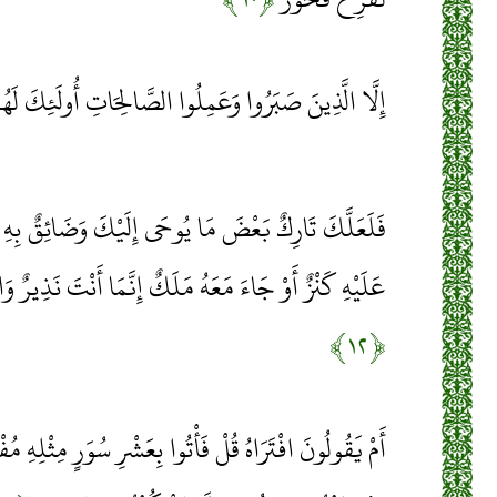
إِلَّا الَّذِينَ صَبَرُوا وَعَمِلُوا الصَّالِحَاتِ أُولَئِكَ لَهُم
فَلَعَلَّكَ تَارِكٌ بَعْضَ مَا يُوحَى إِلَيْكَ وَضَائِقٌ بِهِ صَ
عَلَيْهِ كَنْزٌ أَوْ جَاءَ مَعَهُ مَلَكٌ إِنَّمَا أَنْتَ نَذِيرٌ وَا
﴿۱۲﴾
أَمْ يَقُولُونَ افْتَرَاهُ قُلْ فَأْتُوا بِعَشْرِ سُوَرٍ مِثْلِهِ م