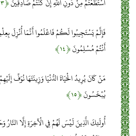
اسْتَطَعْتُمْ مِنْ دُونِ اللَّهِ إِنْ كُنْتُمْ صَادِقِينَ
﴿۱۳﴾
فَإِلَّمْ يَسْتَجِيبُوا لَكُمْ فَاعْلَمُوا أَنَّمَا أُنْزِلَ بِعِلْمِ ا
أَنْتُمْ مُسْلِمُونَ
﴿۱۴﴾
مَنْ كَانَ يُرِيدُ الْحَيَاةَ الدُّنْيَا وَزِينَتَهَا نُوَفِّ إِلَيْهِ
يُبْخَسُونَ
﴿۱۵﴾
أُولَئِكَ الَّذِينَ لَيْسَ لَهُمْ فِي الْآخِرَةِ إِلَّا النَّارُ و