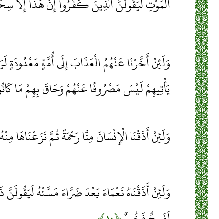
الْمَوْتِ لَيَقُولَنَّ الَّذِينَ كَفَرُوا إِنْ هَذَا إِلَّا سِح
وَلَئِنْ أَخَّرْنَا عَنْهُمُ الْعَذَابَ إِلَى أُمَّةٍ مَعْدُودَةٍ لَيَ
يَأْتِيهِمْ لَيْسَ مَصْرُوفًا عَنْهُمْ وَحَاقَ بِهِمْ مَا كَانُو
وَلَئِنْ أَذَقْنَا الْإِنْسَانَ مِنَّا رَحْمَةً ثُمَّ نَزَعْنَاهَا مِنْه
وَلَئِنْ أَذَقْنَاهُ نَعْمَاءَ بَعْدَ ضَرَّاءَ مَسَّتْهُ لَيَقُولَنَّ 
لَفَرِحٌ فَخُورٌ
﴿۱۰﴾