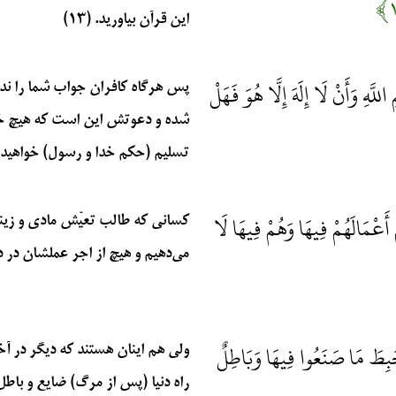
این قرآن بیاورید. (۱۳)
للَّهِ وَأَنْ لَا إِلَهَ إِلَّا هُوَ فَهَلْ
پس هرگاه کافران جواب شما را نداد
شده و دعوتش این است که هیچ خد
تسلیم (حکم خدا و رسول) خواهید شد
مْ أَعْمَالَهُمْ فِيهَا وَهُمْ فِيهَا لَا
کسانی که طالب تعیّش مادی و زینت 
می‌دهیم و هیچ از اجر عملشان در دنی
َحَبِطَ مَا صَنَعُوا فِيهَا وَبَاطِلٌ
ولی هم اینان هستند که دیگر در آ
راه دنیا (پس از مرگ) ضایع و باطل می