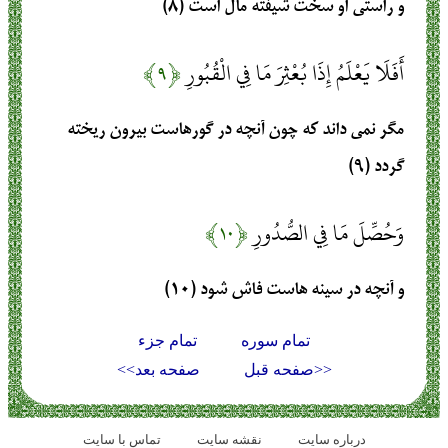
و راستى او سخت‏ شيفته مال است (۸)
أَفَلَا يَعْلَمُ إِذَا بُعْثِرَ مَا فِي الْقُبُورِ
﴿۹﴾
مگر نمى‏ داند كه چون آنچه در گورهاست بيرون ريخته
گردد (۹)
وَحُصِّلَ مَا فِي الصُّدُورِ
﴿۱۰﴾
و آنچه در سينه‏ هاست فاش شود (۱۰)
تمام سوره
تمام جزء
<<صفحه قبل
صفحه بعد>>
درباره سایت
نقشه سايت
تماس با سایت