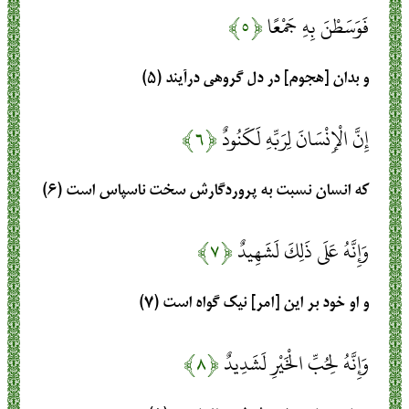
فَوَسَطْنَ بِهِ جَمْعًا
﴿۵﴾
و بدان [هجوم] در دل گروهى درآيند (۵)
إِنَّ الْإِنْسَانَ لِرَبِّهِ لَكَنُودٌ
﴿۶﴾
كه انسان نسبت به پروردگارش سخت ناسپاس است (۶)
وَإِنَّهُ عَلَى ذَلِكَ لَشَهِيدٌ
﴿۷﴾
و او خود بر اين [امر] نيك گواه است (۷)
وَإِنَّهُ لِحُبِّ الْخَيْرِ لَشَدِيدٌ
﴿۸﴾