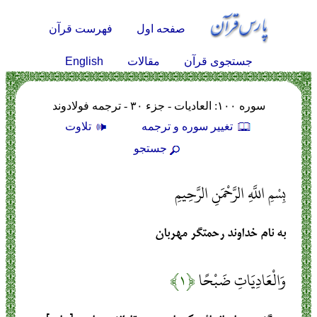
صفحه اول
فهرست قرآن
English
جستجوی قرآن
مقالات
سوره ۱۰۰: العاديات - جزء ۳۰ - ترجمه فولادوند
تغيير سوره و ترجمه
تلاوت
جستجو
بِسْمِ اللَّهِ الرَّحْمَنِ الرَّحِيمِ
به نام خداوند رحمتگر مهربان
وَالْعَادِيَاتِ ضَبْحًا
﴿۱﴾