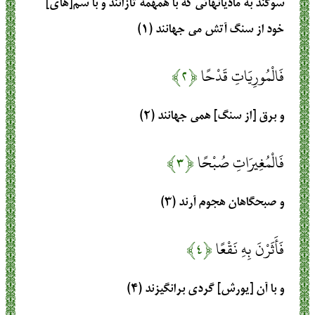
سوگند به ماديانهائى كه با همهمه تازانند و با سم[هاى]
خود از سنگ آتش مى ‏جهانند (۱)
فَالْمُورِيَاتِ قَدْحًا
﴿۲﴾
و برق [از سنگ] همى جهانند (۲)
فَالْمُغِيرَاتِ صُبْحًا
﴿۳﴾
و صبحگاهان هجوم آرند (۳)
فَأَثَرْنَ بِهِ نَقْعًا
﴿۴﴾
و با آن [يورش] گردى برانگيزند (۴)