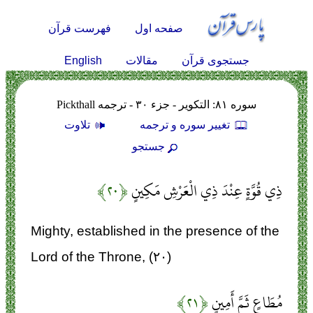
صفحه اول
فهرست قرآن
English
جستجوی قرآن
مقالات
سوره ۸۱: التكوير - جزء ۳۰ - ترجمه Pickthall
تغيير سوره و ترجمه
تلاوت
جستجو
ذِي قُوَّةٍ عِنْدَ ذِي الْعَرْشِ مَكِينٍ
﴿۲۰﴾
Mighty, established in the presence of the
Lord of the Throne, (۲۰)
مُطَاعٍ ثَمَّ أَمِينٍ
﴿۲۱﴾