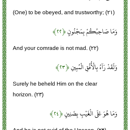
(One) to be obeyed, and trustworthy; (۲۱)
وَمَا صَاحِبُكُمْ بِمَجْنُونٍ
﴿۲۲﴾
And your comrade is not mad. (۲۲)
وَلَقَدْ رَآهُ بِالْأُفُقِ الْمُبِينِ
﴿۲۳﴾
Surely he beheld Him on the clear
horizon. (۲۳)
وَمَا هُوَ عَلَى الْغَيْبِ بِضَنِينٍ
﴿۲۴﴾