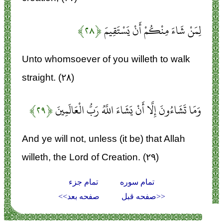
لِمَنْ شَاءَ مِنْكُمْ أَنْ يَسْتَقِيمَ
﴿۲۸﴾
Unto whomsoever of you willeth to walk
straight. (۲۸)
وَمَا تَشَاءُونَ إِلَّا أَنْ يَشَاءَ اللَّهُ رَبُّ الْعَالَمِينَ
﴿۲۹﴾
And ye will not, unless (it be) that Allah
willeth, the Lord of Creation. (۲۹)
تمام سوره
تمام جزء
<<صفحه قبل
صفحه بعد>>