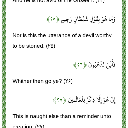
And he is not avid of the Unseen. (۲۴)
وَمَا هُوَ بِقَوْلِ شَيْطَانٍ رَجِيمٍ
﴿۲۵﴾
Nor is this the utterance of a devil worthy
to be stoned. (۲۵)
فَأَيْنَ تَذْهَبُونَ
﴿۲۶﴾
Whither then go ye? (۲۶)
إِنْ هُوَ إِلَّا ذِكْرٌ لِلْعَالَمِينَ
﴿۲۷﴾
This is naught else than a reminder unto
creation, (۲۷)