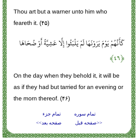
Thou art but a warner unto him who
feareth it. (۴۵)
كَأَنَّهُمْ يَوْمَ يَرَوْنَهَا لَمْ يَلْبَثُوا إِلَّا عَشِيَّةً أَوْ ضُحَاهَا
﴿۴۶﴾
On the day when they behold it, it will be
as if they had but tarried for an evening or
the morn thereof. (۴۶)
تمام سوره
تمام جزء
<<صفحه قبل
صفحه بعد>>