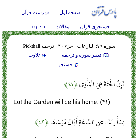
صفحه اول
فهرست قرآن
English
جستجوی قرآن
مقالات
سوره ۷۹: النازعات - جزء ۳۰ - ترجمه Pickthall
تغيير سوره و ترجمه
تلاوت
جستجو
فَإِنَّ الْجَنَّةَ هِيَ الْمَأْوَى
﴿۴۱﴾
Lo! the Garden will be his home. (۴۱)
يَسْأَلُونَكَ عَنِ السَّاعَةِ أَيَّانَ مُرْسَاهَا
﴿۴۲﴾