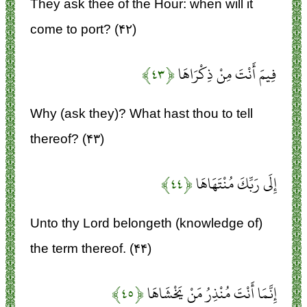
They ask thee of the Hour: when will it
come to port? (۴۲)
فِيمَ أَنْتَ مِنْ ذِكْرَاهَا
﴿۴۳﴾
Why (ask they)? What hast thou to tell
thereof? (۴۳)
إِلَى رَبِّكَ مُنْتَهَاهَا
﴿۴۴﴾
Unto thy Lord belongeth (knowledge of)
the term thereof. (۴۴)
إِنَّمَا أَنْتَ مُنْذِرُ مَنْ يَخْشَاهَا
﴿۴۵﴾