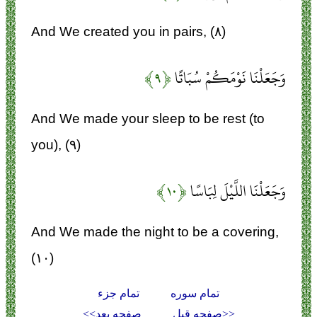
And We created you in pairs, (۸)
وَجَعَلْنَا نَوْمَكُمْ سُبَاتًا
﴿۹﴾
And We made your sleep to be rest (to
you), (۹)
وَجَعَلْنَا اللَّيْلَ لِبَاسًا
﴿۱۰﴾
And We made the night to be a covering,
(۱۰)
تمام سوره
تمام جزء
<<صفحه قبل
صفحه بعد>>