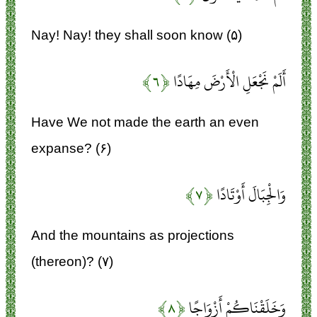
Nay! Nay! they shall soon know (۵)
أَلَمْ نَجْعَلِ الْأَرْضَ مِهَادًا
﴿۶﴾
Have We not made the earth an even
expanse? (۶)
وَالْجِبَالَ أَوْتَادًا
﴿۷﴾
And the mountains as projections
(thereon)? (۷)
وَخَلَقْنَاكُمْ أَزْوَاجًا
﴿۸﴾