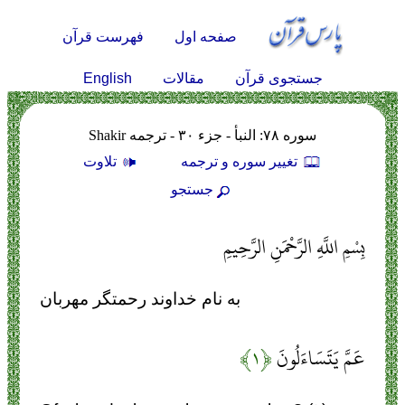
صفحه اول
فهرست قرآن
English
جستجوی قرآن
مقالات
سوره ۷۸: النبأ - جزء ۳۰ - ترجمه Shakir
تغيير سوره و ترجمه
تلاوت
جستجو
بِسْمِ اللَّهِ الرَّحْمَنِ الرَّحِيمِ
به نام خداوند رحمتگر مهربان
عَمَّ يَتَسَاءَلُونَ
﴿۱﴾