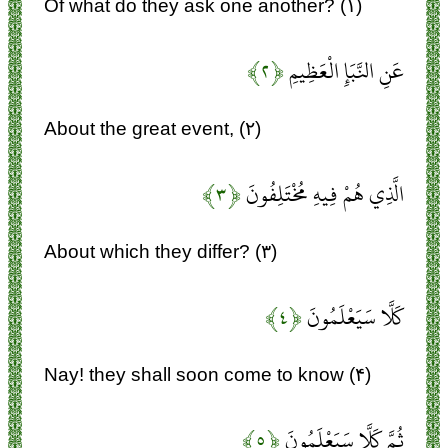
Of what do they ask one another? (۱)
عَنِ النَّبَإِ الْعَظِيمِ
﴿۲﴾
About the great event, (۲)
الَّذِي هُمْ فِيهِ مُخْتَلِفُونَ
﴿۳﴾
About which they differ? (۳)
كَلَّا سَيَعْلَمُونَ
﴿۴﴾
Nay! they shall soon come to know (۴)
ثُمَّ كَلَّا سَيَعْلَمُونَ
﴿۵﴾