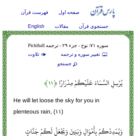
صفحه اول
فهرست قرآن
English
جستجوی قرآن
مقالات
سوره ۷۱: نوح - جزء ۲۹ - ترجمه Pickthall
تغيير سوره و ترجمه
تلاوت
جستجو
يُرْسِلِ السَّمَاءَ عَلَيْكُمْ مِدْرَارًا
﴿۱۱﴾
He will let loose the sky for you in
plenteous rain, (۱۱)
وَيُمْدِدْكُمْ بِأَمْوَالٍ وَبَنِينَ وَيَجْعَلْ لَكُمْ جَنَّاتٍ