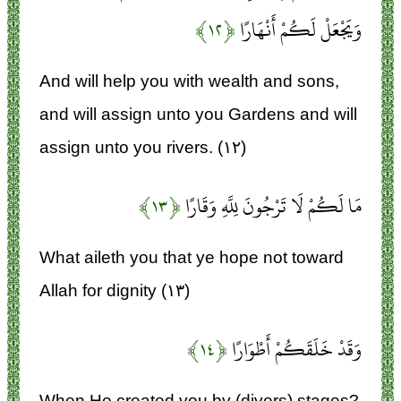
وَيَجْعَلْ لَكُمْ أَنْهَارًا
﴿۱۲﴾
And will help you with wealth and sons,
and will assign unto you Gardens and will
assign unto you rivers. (۱۲)
مَا لَكُمْ لَا تَرْجُونَ لِلَّهِ وَقَارًا
﴿۱۳﴾
What aileth you that ye hope not toward
Allah for dignity (۱۳)
وَقَدْ خَلَقَكُمْ أَطْوَارًا
﴿۱۴﴾
When He created you by (divers) stages?