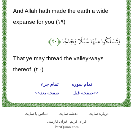
And Allah hath made the earth a wide
expanse for you (۱۹)
لِتَسْلُكُوا مِنْهَا سُبُلًا فِجَاجًا
﴿۲۰﴾
That ye may thread the valley-ways
thereof. (۲۰)
تمام سوره
تمام جزء
<<صفحه قبل
صفحه بعد>>
درباره سایت
نقشه سايت
تماس با سایت
قران کریم
قرآن فارسی
ParsQuran.com