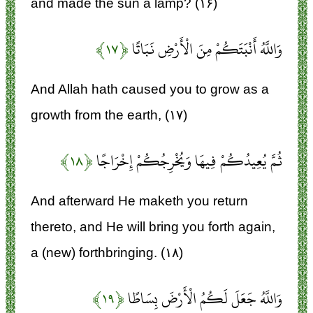
and made the sun a lamp? (۱۶)
وَاللَّهُ أَنْبَتَكُمْ مِنَ الْأَرْضِ نَبَاتًا
﴿۱۷﴾
And Allah hath caused you to grow as a
growth from the earth, (۱۷)
ثُمَّ يُعِيدُكُمْ فِيهَا وَيُخْرِجُكُمْ إِخْرَاجًا
﴿۱۸﴾
And afterward He maketh you return
thereto, and He will bring you forth again,
a (new) forthbringing. (۱۸)
وَاللَّهُ جَعَلَ لَكُمُ الْأَرْضَ بِسَاطًا
﴿۱۹﴾