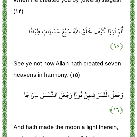
(۱۴)
أَلَمْ تَرَوْا كَيْفَ خَلَقَ اللَّهُ سَبْعَ سَمَاوَاتٍ طِبَاقًا
﴿۱۵﴾
See ye not how Allah hath created seven
heavens in harmony, (۱۵)
وَجَعَلَ الْقَمَرَ فِيهِنَّ نُورًا وَجَعَلَ الشَّمْسَ سِرَاجًا
﴿۱۶﴾
And hath made the moon a light therein,