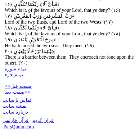
﴿۱۶﴾
فَبِأَيِّ آلَاءِ رَبِّكُمَا تُكَذِّبَانِ
Which is it, of the favours of your Lord, that ye deny? (۱۶)
﴿۱۷﴾
رَبُّ الْمَشْرِقَيْنِ وَرَبُّ الْمَغْرِبَيْنِ
Lord of the two Easts, and Lord of the two Wests! (۱۷)
﴿۱۸﴾
فَبِأَيِّ آلَاءِ رَبِّكُمَا تُكَذِّبَانِ
Which is it, of the favours of your Lord, that ye deny? (۱۸)
﴿۱۹﴾
مَرَجَ الْبَحْرَيْنِ يَلْتَقِيَانِ
He hath loosed the two seas. They meet. (۱۹)
﴿۲۰﴾
بَيْنَهُمَا بَرْزَخٌ لَا يَبْغِيَانِ
There is a barrier between them. They encroach not (one upon the
other). (۲۰)
تمام سوره
تمام جزء
<<صفحه قبل
صفحه بعد>>
تماس با سایت
نقشه سايت
درباره سایت
قران کریم
قرآن فارسی
ParsQuran.com