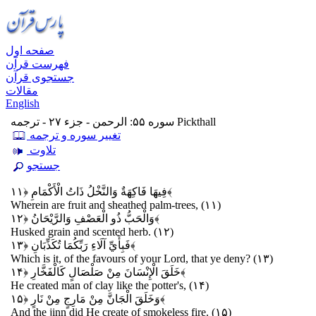
صفحه اول
فهرست قرآن
جستجوی قرآن
مقالات
English
سوره ۵۵: الرحمن - جزء ۲۷ - ترجمه Pickthall
تغيير سوره و ترجمه
تلاوت
جستجو
﴿۱۱﴾
فِيهَا فَاكِهَةٌ وَالنَّخْلُ ذَاتُ الْأَكْمَامِ
Wherein are fruit and sheathed palm-trees, (۱۱)
﴿۱۲﴾
وَالْحَبُّ ذُو الْعَصْفِ وَالرَّيْحَانُ
Husked grain and scented herb. (۱۲)
﴿۱۳﴾
فَبِأَيِّ آلَاءِ رَبِّكُمَا تُكَذِّبَانِ
Which is it, of the favours of your Lord, that ye deny? (۱۳)
﴿۱۴﴾
خَلَقَ الْإِنْسَانَ مِنْ صَلْصَالٍ كَالْفَخَّارِ
He created man of clay like the potter's, (۱۴)
﴿۱۵﴾
وَخَلَقَ الْجَانَّ مِنْ مَارِجٍ مِنْ نَارٍ
And the jinn did He create of smokeless fire. (۱۵)