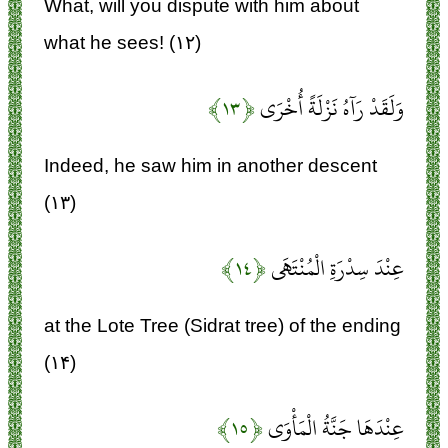
What, will you dispute with him about
what he sees! (۱۲)
وَلَقَدْ رَآهُ نَزْلَةً أُخْرَى
﴿۱۳﴾
Indeed, he saw him in another descent
(۱۳)
عِنْدَ سِدْرَةِ الْمُنْتَهَى
﴿۱۴﴾
at the Lote Tree (Sidrat tree) of the ending
(۱۴)
عِنْدَهَا جَنَّةُ الْمَأْوَى
﴿۱۵﴾