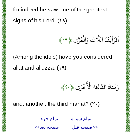
for indeed he saw one of the greatest
signs of his Lord. (۱۸)
أَفَرَأَيْتُمُ اللَّاتَ وَالْعُزَّى
﴿۱۹﴾
(Among the idols) have you considered
allat and al'uzza, (۱۹)
وَمَنَاةَ الثَّالِثَةَ الْأُخْرَى
﴿۲۰﴾
and, another, the third manat? (۲۰)
تمام سوره
تمام جزء
<<صفحه قبل
صفحه بعد>>