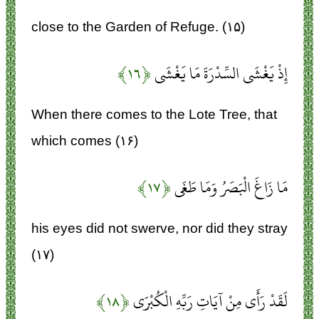
close to the Garden of Refuge. (۱۵)
إِذْ يَغْشَى السِّدْرَةَ مَا يَغْشَى
﴿۱۶﴾
When there comes to the Lote Tree, that
which comes (۱۶)
مَا زَاغَ الْبَصَرُ وَمَا طَغَى
﴿۱۷﴾
his eyes did not swerve, nor did they stray
(۱۷)
لَقَدْ رَأَى مِنْ آيَاتِ رَبِّهِ الْكُبْرَى
﴿۱۸﴾