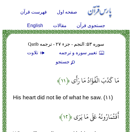
صفحه اول
فهرست قرآن
English
جستجوی قرآن
مقالات
سوره ۵۳: النجم - جزء ۲۷ - ترجمه Qarib
تغيير سوره و ترجمه
تلاوت
جستجو
مَا كَذَبَ الْفُؤَادُ مَا رَأَى
﴿۱۱﴾
His heart did not lie of what he saw. (۱۱)
أَفَتُمَارُونَهُ عَلَى مَا يَرَى
﴿۱۲﴾