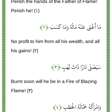
Perish the hands of the Father of Flame!
Perish he! (۱)
مَا أَغْنَى عَنْهُ مَالُهُ وَمَا كَسَبَ
﴿۲﴾
No profit to him from all his wealth, and all
his gains! (۲)
سَيَصْلَى نَارًا ذَاتَ لَهَبٍ
﴿۳﴾
Burnt soon will he be in a Fire of Blazing
Flame! (۳)
وَامْرَأَتُهُ حَمَّالَةَ الْحَطَبِ
﴿۴﴾