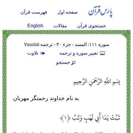
صفحه اول
فهرست قرآن
English
جستجوی قرآن
مقالات
سوره ۱۱۱: المسد - جزء ۳۰ - ترجمه Yusufali
تغيير سوره و ترجمه
تلاوت
جستجو
بِسْمِ اللَّهِ الرَّحْمَنِ الرَّحِيمِ
به نام خداوند رحمتگر مهربان
تَبَّتْ يَدَا أَبِي لَهَبٍ وَتَبَّ
﴿۱﴾