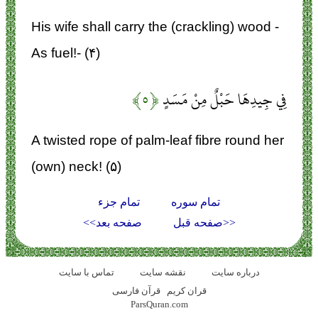
His wife shall carry the (crackling) wood -
As fuel!- (۴)
فِي جِيدِهَا حَبْلٌ مِنْ مَسَدٍ
﴿۵﴾
A twisted rope of palm-leaf fibre round her
(own) neck! (۵)
تمام سوره
تمام جزء
<<صفحه قبل
صفحه بعد>>
درباره سایت
نقشه سايت
تماس با سایت
قران کریم
قرآن فارسی
ParsQuran.com