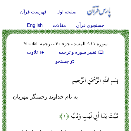
صفحه اول
فهرست قرآن
English
جستجوی قرآن
مقالات
سوره ۱۱۱: المسد - جزء ۳۰ - ترجمه Yusufali
تغيير سوره و ترجمه
تلاوت
جستجو
بِسْمِ اللَّهِ الرَّحْمَنِ الرَّحِيمِ
به نام خداوند رحمتگر مهربان
تَبَّتْ يَدَا أَبِي لَهَبٍ وَتَبَّ
﴿۱﴾