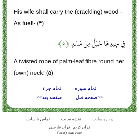
His wife shall carry the (crackling) wood -
As fuel!- (۴)
فِي جِيدِهَا حَبْلٌ مِنْ مَسَدٍ
﴿۵﴾
A twisted rope of palm-leaf fibre round her
(own) neck! (۵)
تمام سوره
تمام جزء
<<صفحه قبل
صفحه بعد>>
درباره سایت
نقشه سايت
تماس با سایت
قران کریم
قرآن فارسی
ParsQuran.com