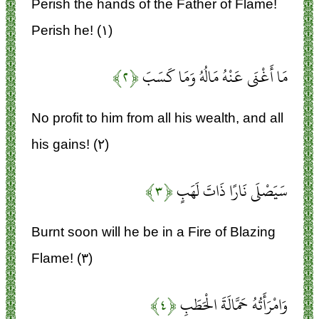
Perish the hands of the Father of Flame!
Perish he! (۱)
مَا أَغْنَى عَنْهُ مَالُهُ وَمَا كَسَبَ
﴿۲﴾
No profit to him from all his wealth, and all
his gains! (۲)
سَيَصْلَى نَارًا ذَاتَ لَهَبٍ
﴿۳﴾
Burnt soon will he be in a Fire of Blazing
Flame! (۳)
وَامْرَأَتُهُ حَمَّالَةَ الْحَطَبِ
﴿۴﴾