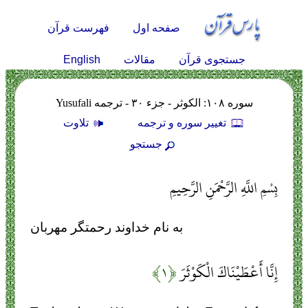
صفحه اول
فهرست قرآن
English
جستجوی قرآن
مقالات
سوره ۱۰۸: الكوثر - جزء ۳۰ - ترجمه Yusufali
تغيير سوره و ترجمه
تلاوت
جستجو
بِسْمِ اللَّهِ الرَّحْمَنِ الرَّحِيمِ
به نام خداوند رحمتگر مهربان
إِنَّا أَعْطَيْنَاكَ الْكَوْثَرَ
﴿۱﴾