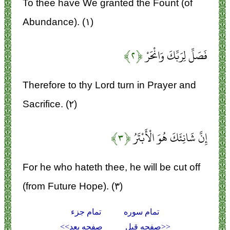
To thee have We granted the Fount (of
Abundance). (۱)
فَصَلِّ لِرَبِّكَ وَانْحَرْ
﴿۲﴾
Therefore to thy Lord turn in Prayer and
Sacrifice. (۲)
إِنَّ شَانِئَكَ هُوَ الْأَبْتَرُ
﴿۳﴾
For he who hateth thee, he will be cut off
(from Future Hope). (۳)
تمام سوره
تمام جزء
<<صفحه قبل
صفحه بعد>>