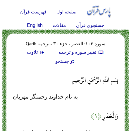
صفحه اول
فهرست قرآن
English
جستجوی قرآن
مقالات
سوره ۱۰۳: العصر - جزء ۳۰ - ترجمه Qarib
تغيير سوره و ترجمه
تلاوت
جستجو
بِسْمِ اللَّهِ الرَّحْمَنِ الرَّحِيمِ
به نام خداوند رحمتگر مهربان
وَالْعَصْرِ
﴿۱﴾