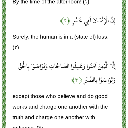
By the time of the afternoon! (۱)
إِنَّ الْإِنْسَانَ لَفِي خُسْرٍ
﴿۲﴾
Surely, the human is in a (state of) loss,
(۲)
إِلَّا الَّذِينَ آمَنُوا وَعَمِلُوا الصَّالِحَاتِ وَتَوَاصَوْا بِالْحَقِّ
وَتَوَاصَوْا بِالصَّبْرِ
﴿۳﴾
except those who believe and do good
works and charge one another with the
truth and charge one another with
patience. (۳)